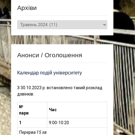
Архіви
Архіви
Анонси / Оголошення
Календар подій університету
З 30.10.2023 р. встановлено такий розклад
дзвінків:
№
Час
пари
1
9:00-10:20
Перерва 15 хв