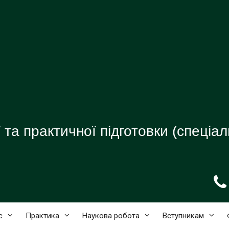
та практичної підготовки (спеціаль
с
Практика
Наукова робота
Вступникам