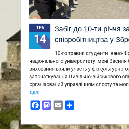
Забіг до 10-ти річчя 
ТРА
14
співробітництва у Зб
10-го травня студенти Івано-
національного університету імені Васил
виховання взяли участь у фізкультурно-о
започаткування Цивільно-військового спі
організований управлінням спорту та мол
далі
Facebook
Mastodon
Email
Поділитися