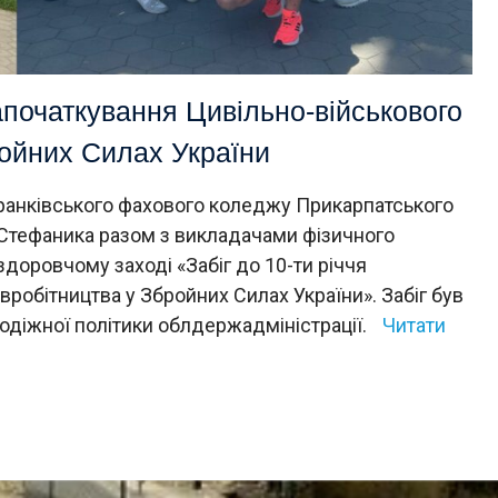
започаткування Цивільно-військового
ройних Силах України
Франківського фахового коледжу Прикарпатського
я Стефаника разом з викладачами фізичного
здоровчому заході «Забіг до 10-ти річчя
вробітництва у Збройних Силах України». Забіг був
одіжної політики облдержадміністрації.
Читати